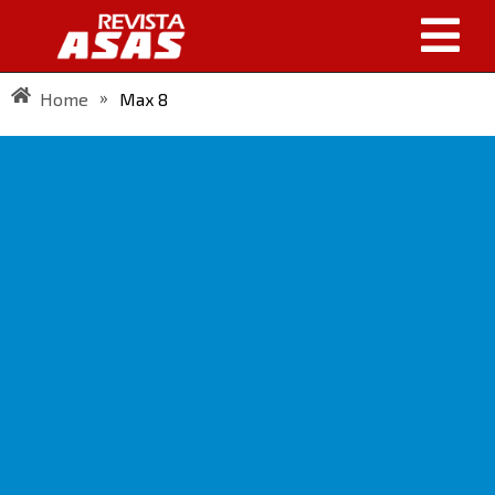
»
Home
Max 8