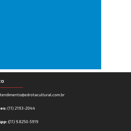
to
tendimento@edrotacultural.com.br
nes:
(11) 2193-2044
pp: (
11) 9.8250-5919