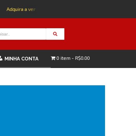
Adquira a versão impressa da edição 143 com FRETE GRÁTIS
0 item
R$0.00
MINHA CONTA