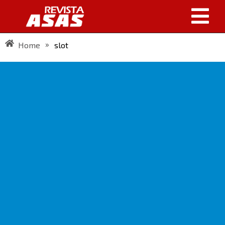
»
Home
slot