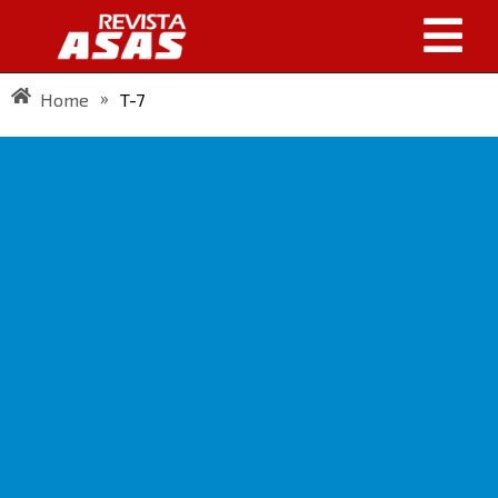
»
Home
T-7