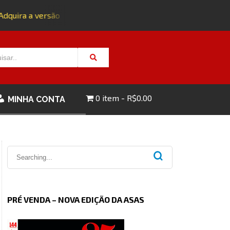
uira a versão impressa da edição 143 com FRETE GRÁTIS - CL
0 item
R$0.00
MINHA CONTA
PRÉ VENDA – NOVA EDIÇÃO DA ASAS