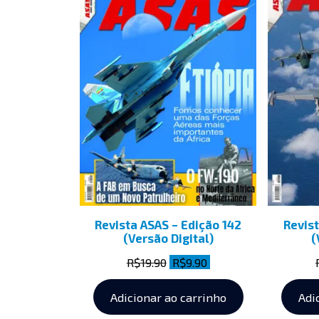
Revista ASAS – Edição 142
Revist
(Versão Digital)
(
R$
19.90
R$
9.90
Adicionar ao carrinho
Adi