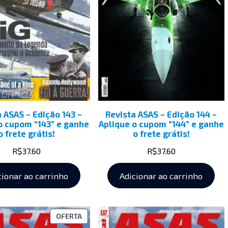
a ASAS – Edição 143 –
Revista ASAS – Edição 144 –
o cupom “143” e ganhe
Aplique o cupom “144” e ganhe
o frete grátis!
o frete grátis!
R$
37.60
R$
37.60
cionar ao carrinho
Adicionar ao carrinho
OFERTA