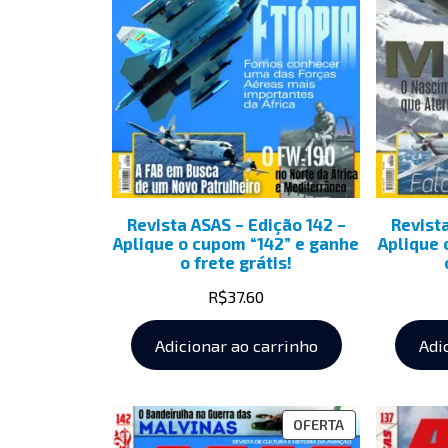
Revista ASAS – Edição 142 –
Revist
Aplique o cupom “142” e ganhe
Aplique 
o frete grátis!
R$
37.60
Adicionar ao carrinho
Adi
OFERTA