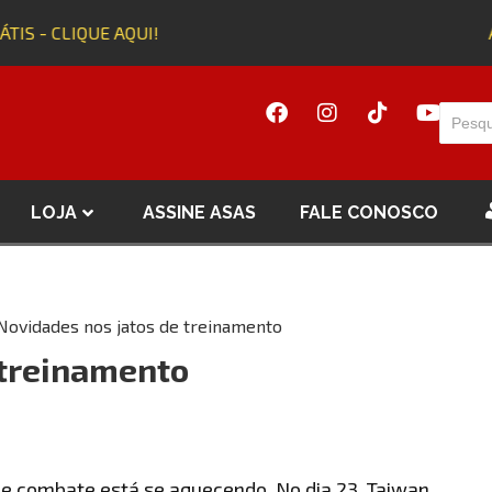
S - CLIQUE AQUI!
Adq
LOJA
ASSINE ASAS
FALE CONOSCO
Novidades nos jatos de treinamento
 treinamento
 e combate está se aquecendo. No dia 23, Taiwan