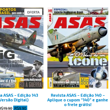
OFERTA
a ASAS – Edição 143
Revista ASAS – Edição 140 –
Versão Digital)
Aplique o cupom “140” e ganhe
o frete grátis!
R$
19.90
R$
9.90