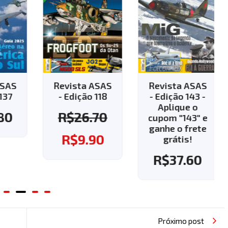
AS
Revista ASAS
Revista ASAS
7
- Edição 118
- Edição 143 -
Aplique o
0
R$
26.70
cupom "143" e
ganhe o frete
R$
9.90
grátis!
R$
37.60
Próximo post