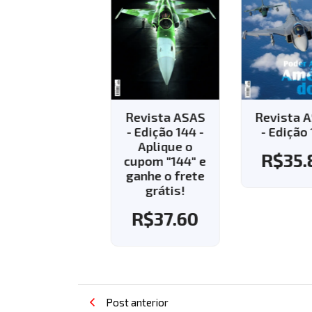
vista ASAS
Revista ASAS
Revista AS
Edição 143 -
- Edição 144 -
- Edição 13
Aplique o
Aplique o
R$
35.8
pom "143" e
cupom "144" e
nhe o frete
ganhe o frete
grátis!
grátis!
R$
37.60
R$
37.60
Post anterior