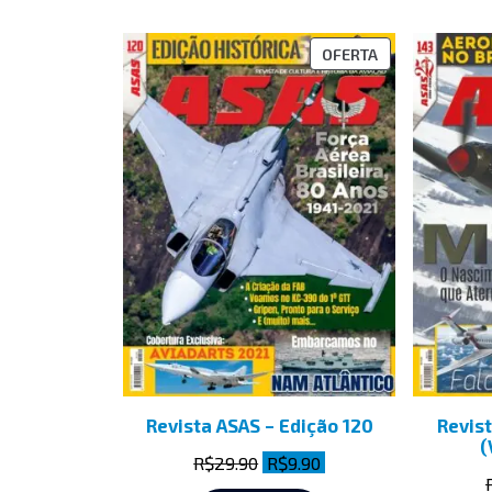
OFERTA
Revista ASAS – Edição 120
Revist
(
R$
29.90
R$
9.90