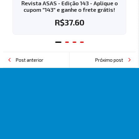
Revista ASAS - Edição 143 - Aplique o
Revi
cupom "143" e ganhe o frete grátis!
cup
R$
37.60
Post anterior
Próximo post