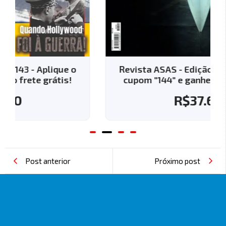
e o
Revista ASAS - Edição 144 - Aplique o
s!
cupom "144" e ganhe o frete grátis!
R$
37.60
Post anterior
Próximo post