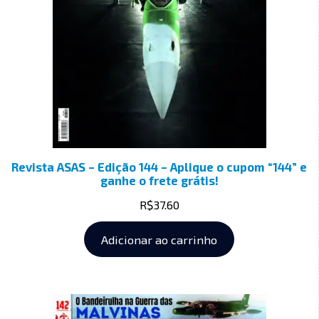
Revista ASAS – Edição 144 – Aplique o cupom “144” e
ganhe o frete grátis!
R$
37.60
Adicionar ao carrinho