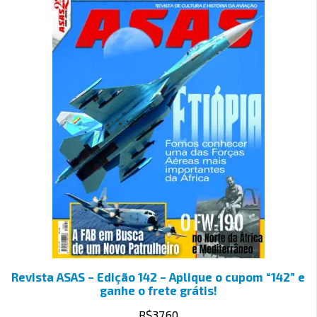
Revista ASAS – Edição 142 – Aplique o cupom “142” e
ganhe o frete grátis!
R$
37.60