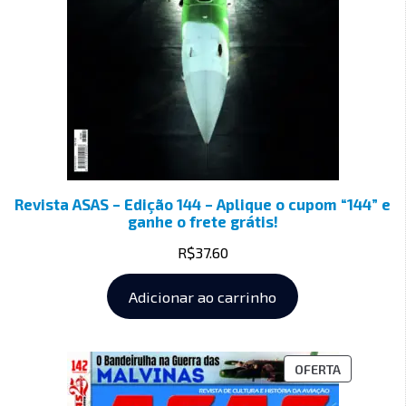
Revista ASAS – Edição 144 – Aplique o cupom “144” e
ganhe o frete grátis!
R$
37.60
Adicionar ao carrinho
OFERTA