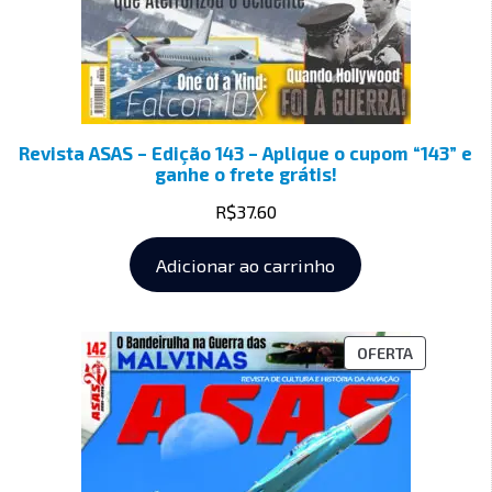
Revista ASAS – Edição 143 – Aplique o cupom “143” e
ganhe o frete grátis!
R$
37.60
Adicionar ao carrinho
OFERTA