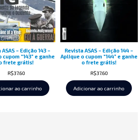
a ASAS – Edição 143 –
Revista ASAS – Edição 144 –
o cupom “143” e ganhe
Aplique o cupom “144” e ganhe
o frete grátis!
o frete grátis!
R$
37.60
R$
37.60
cionar ao carrinho
Adicionar ao carrinho