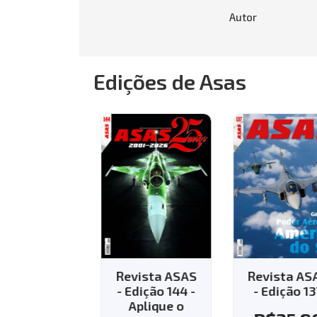
Autor
Edições de Asas
vista ASAS
Revista ASAS
Revista AS
Edição 143 -
- Edição 144 -
- Edição 13
Aplique o
Aplique o