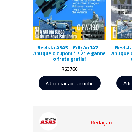
Revista ASAS – Edição 142 –
Revist
Aplique o cupom “142” e ganhe
Aplique 
o frete grátis!
R$
37.60
Adicionar ao carrinho
Adi
Redação