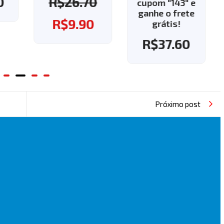
0
R$
26.70
cupom "143" e
ganhe o frete
R$
9.90
grátis!
R$
37.60
Próximo post