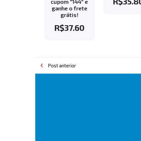
R$
35.8
pom "143" e
cupom "144" e
nhe o frete
ganhe o frete
grátis!
grátis!
R$
37.60
R$
37.60
Post anterior