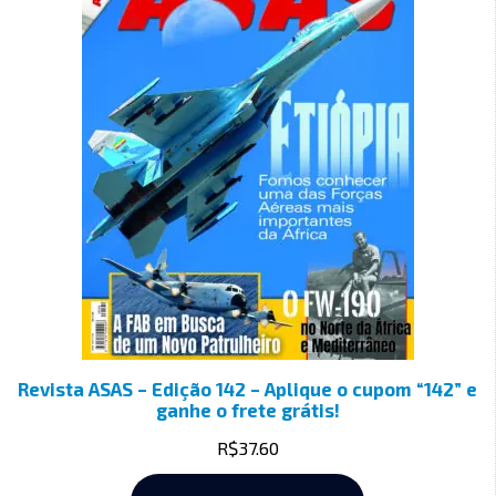
Revista ASAS – Edição 142 – Aplique o cupom “142” e
ganhe o frete grátis!
R$
37.60