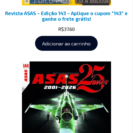
Revista ASAS – Edição 143 – Aplique o cupom “143” e
ganhe o frete grátis!
R$
37.60
Adicionar ao carrinho