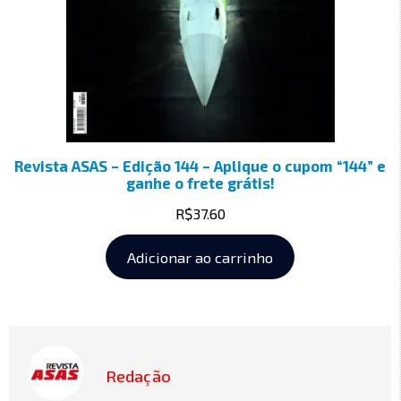
Revista ASAS – Edição 144 – Aplique o cupom “144” e
ganhe o frete grátis!
R$
37.60
Adicionar ao carrinho
Redação