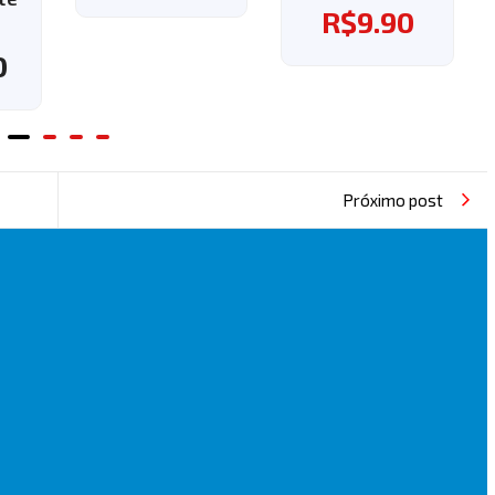
R$
9.90
0
Próximo post