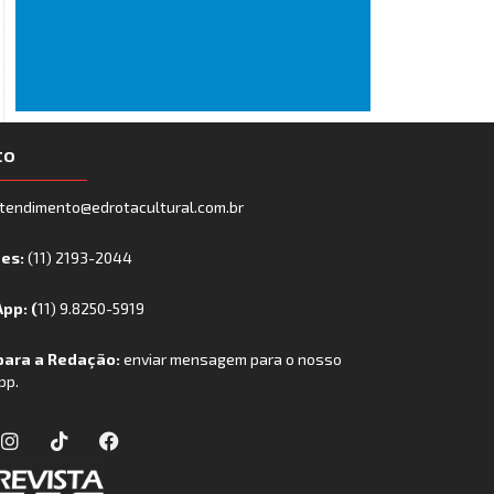
to
tendimento@edrotacultural.com.br
nes:
(11) 2193-2044
pp: (
11) 9.8250-5919
para a Redação:
enviar mensagem para o nosso
pp.