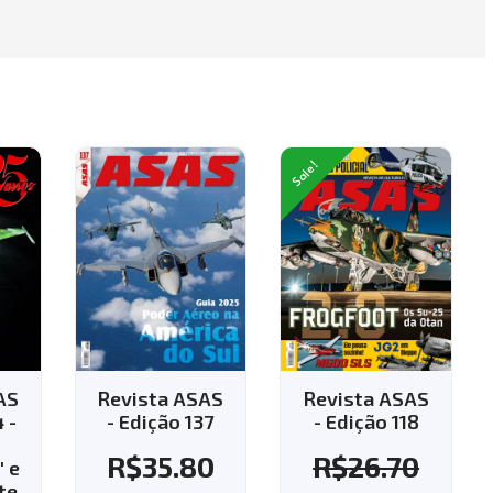
Sale!
AS
Revista ASAS
Revista ASAS
 -
- Edição 137
- Edição 118
R$
35.80
R$
26.70
 e
te