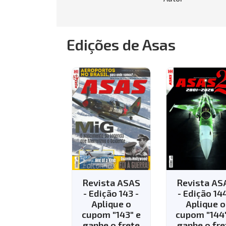
Edições de Asas
ista ASAS
Revista ASAS
Revista AS
Edição 118
- Edição 143 -
- Edição 144
Aplique o
Aplique o
$
26.70
cupom "143" e
cupom "144"
ganhe o frete
ganhe o fre