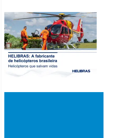
grátis!
grátis!
R$
37.60
R$
37.60