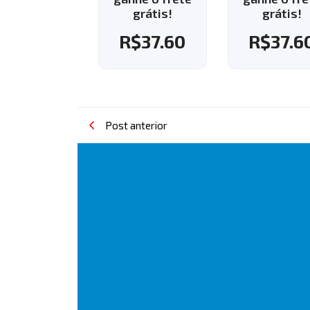
R$
9.90
grátis!
grátis!
R$
37.60
R$
37.6
Post anterior