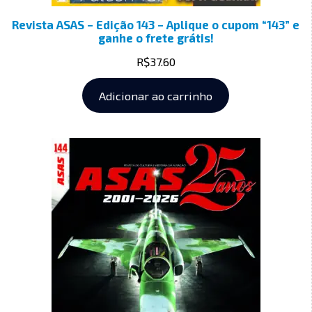
Revista ASAS – Edição 143 – Aplique o cupom “143” e
ganhe o frete grátis!
R$
37.60
Adicionar ao carrinho