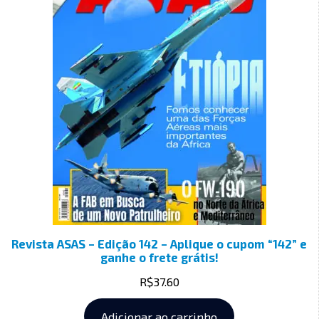
Revista ASAS – Edição 142 – Aplique o cupom “142” e
ganhe o frete grátis!
R$
37.60
Adicionar ao carrinho