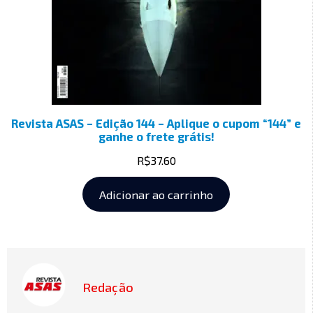
Revista ASAS – Edição 144 – Aplique o cupom “144” e
ganhe o frete grátis!
R$
37.60
Adicionar ao carrinho
Redação