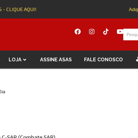
 - CLIQUE AQUI!
Adqui
LOJA
ASSINE ASAS
FALE CONOSCO
Dia
o C-SAR (Combate SAR)