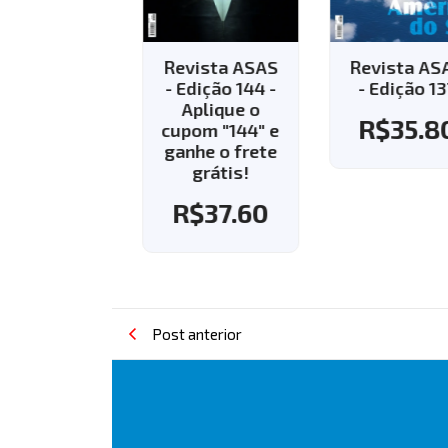
vista ASAS
Revista ASAS
Revista AS
Edição 143 -
- Edição 144 -
- Edição 13
Aplique o
Aplique o
R$
35.8
pom "143" e
cupom "144" e
nhe o frete
ganhe o frete
grátis!
grátis!
R$
37.60
R$
37.60
Post anterior