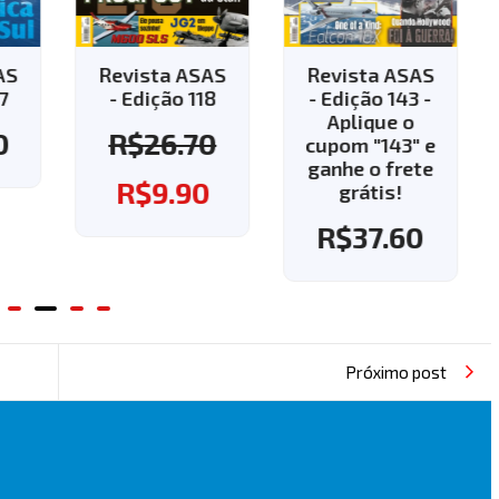
AS
Revista ASAS
Revista ASAS
7
- Edição 118
- Edição 143 -
Aplique o
0
R$
26.70
cupom "143" e
ganhe o frete
R$
9.90
grátis!
R$
37.60
Próximo post