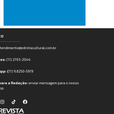
to
tendimento@edrotacultural.com.br
nes:
(11) 2193-2044
pp: (
11) 9.8250-5919
para a Redação:
enviar mensagem para o nosso
pp.