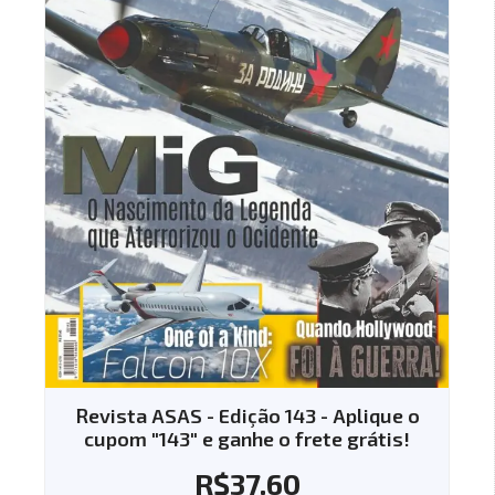
vista ASAS - Edição 143 - Aplique o
Revista 
upom "143" e ganhe o frete grátis!
cupom "
R$
37.60