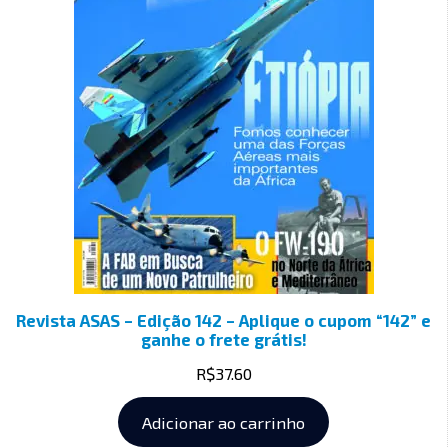
Revista ASAS – Edição 142 – Aplique o cupom “142” e
ganhe o frete grátis!
R$
37.60
Adicionar ao carrinho