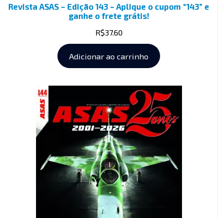
Revista ASAS – Edição 143 – Aplique o cupom “143” e
ganhe o frete grátis!
R$
37.60
Adicionar ao carrinho