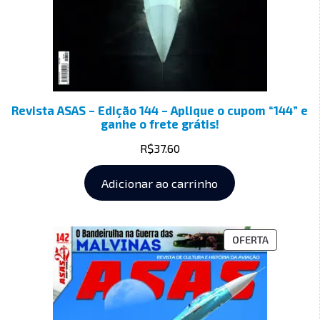
Revista ASAS – Edição 144 – Aplique o cupom “144” e
ganhe o frete grátis!
R$
37.60
Adicionar ao carrinho
OFERTA