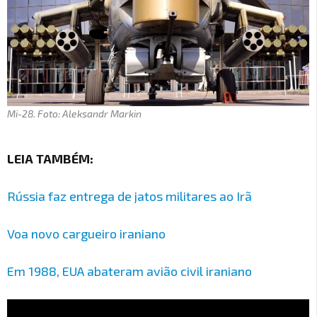
Mi-28. Foto: Aleksandr Markin
LEIA TAMBÉM:
Rússia faz entrega de jatos militares ao Irã
Voa novo cargueiro iraniano
Em 1988, EUA abateram avião civil iraniano