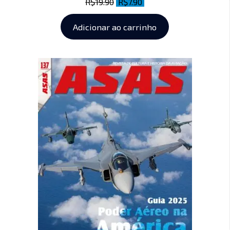
R$
19.90
R$
7.90
Adicionar ao carrinho