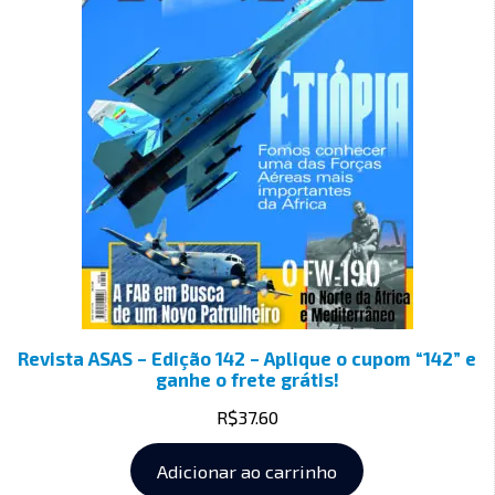
Revista ASAS – Edição 142 – Aplique o cupom “142” e
ganhe o frete grátis!
R$
37.60
Adicionar ao carrinho