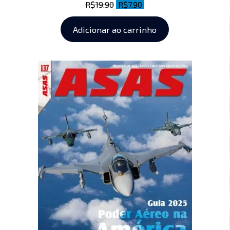
R$
19.90
R$
7.90
Adicionar ao carrinho