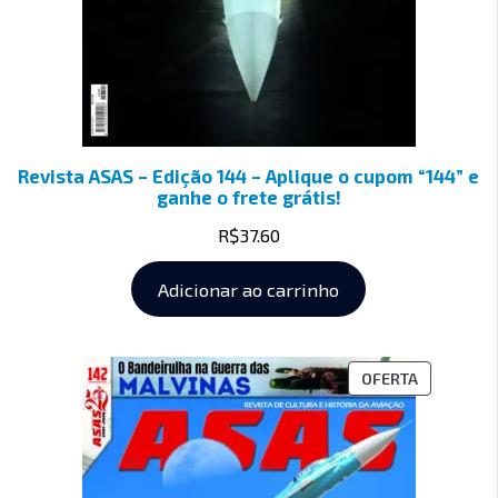
Revista ASAS – Edição 144 – Aplique o cupom “144” e
ganhe o frete grátis!
R$
37.60
Adicionar ao carrinho
OFERTA