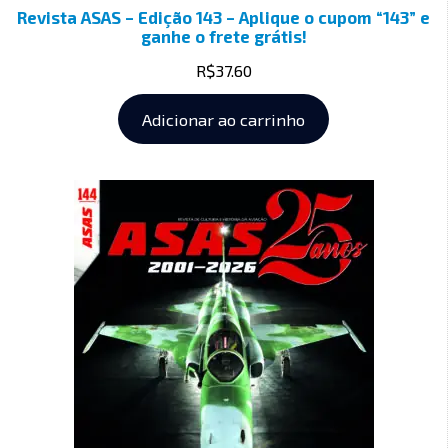
Revista ASAS – Edição 143 – Aplique o cupom “143” e
ganhe o frete grátis!
R$
37.60
Adicionar ao carrinho