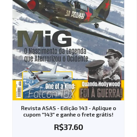
sta ASAS - Edição 143 - Aplique o
Revista AS
om "143" e ganhe o frete grátis!
cupom "14
R$
37.60