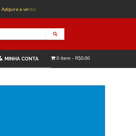
dquira a versão impressa da edição 143 com FRETE GRÁTIS - C
0 item
R$0.00
MINHA CONTA