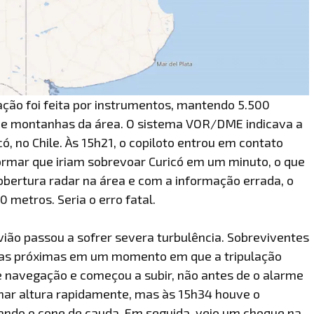
ção foi feita por instrumentos, mantendo 5.500
s de montanhas da área. O sistema VOR/DME indicava a
ó, no Chile. Às 15h21, o copiloto entrou em contato
formar que iriam sobrevoar Curicó em um minuto, o que
bertura radar na área e com a informação errada, o
 metros. Seria o erro fatal.
vião passou a sofrer severa turbulência. Sobreviventes
as próximas em um momento em que a tripulação
 navegação e começou a subir, não antes de o alarme
nhar altura rapidamente, mas às 15h34 houve o
cando o cone de cauda. Em seguida, veio um choque na