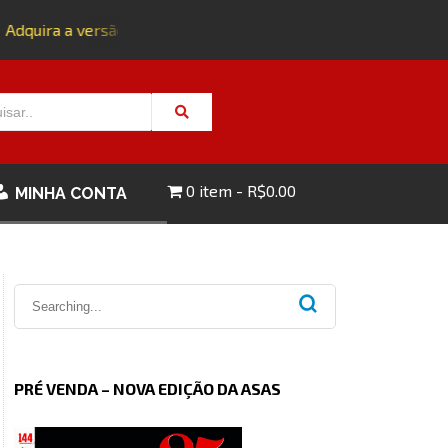
dquira a versão impressa da edição 143 com FRETE GRÁTIS - C
0 item
R$0.00
MINHA CONTA
PRÉ VENDA – NOVA EDIÇÃO DA ASAS