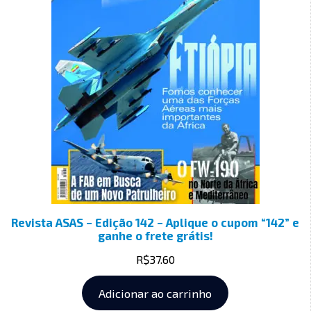
Revista ASAS – Edição 142 – Aplique o cupom “142” e
ganhe o frete grátis!
R$
37.60
Adicionar ao carrinho