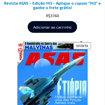
Revista ASAS – Edição 143 – Aplique o cupom “143” e
ganhe o frete grátis!
R$
37.60
Adicionar ao carrinho
OFERTA