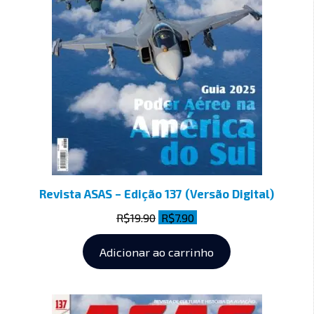
Revista ASAS – Edição 137 (Versão Digital)
R$
19.90
R$
7.90
Adicionar ao carrinho