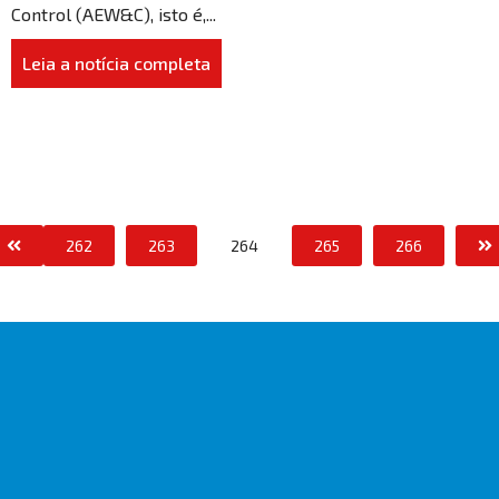
Control (AEW&C), isto é,...
Leia a notícia completa
262
263
264
265
266