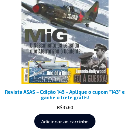
Revista ASAS – Edição 143 – Aplique o cupom “143” e
ganhe o frete grátis!
R$
37.60
Adicionar ao carrinho