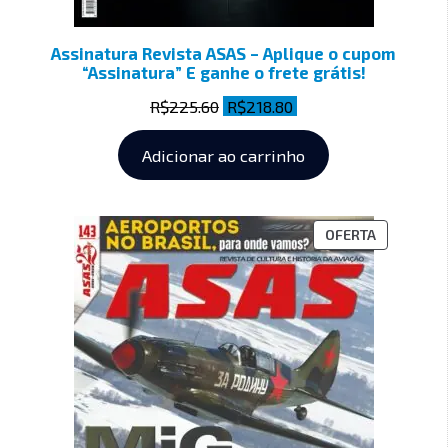
Assinatura Revista ASAS – Aplique o cupom
“Assinatura” E ganhe o frete grátis!
R$
225.60
R$
218.80
Adicionar ao carrinho
OFERTA