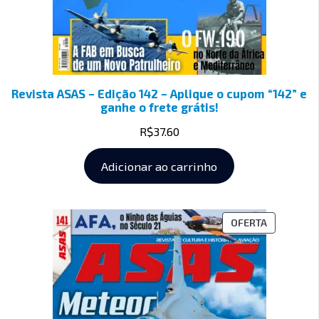
Revista ASAS – Edição 142 – Aplique o cupom “142” e
ganhe o frete grátis!
R$
37.60
Adicionar ao carrinho
OFERTA