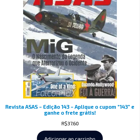
Revista ASAS – Edição 143 – Aplique o cupom “143” e
ganhe o frete grátis!
R$
37.60
Adicionar ao carrinho