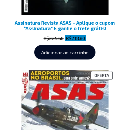
Assinatura Revista ASAS – Aplique o cupom
“Assinatura” E ganhe o frete grátis!
R$
225.60
R$
218.80
Adicionar ao carrinho
OFERTA