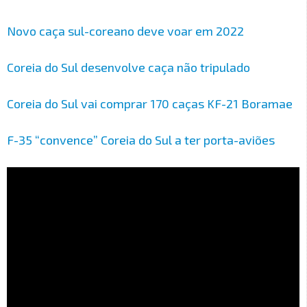
Novo caça sul-coreano deve voar em 2022
Coreia do Sul desenvolve caça não tripulado
Coreia do Sul vai comprar 170 caças KF-21 Boramae
F-35 “convence” Coreia do Sul a ter porta-aviões