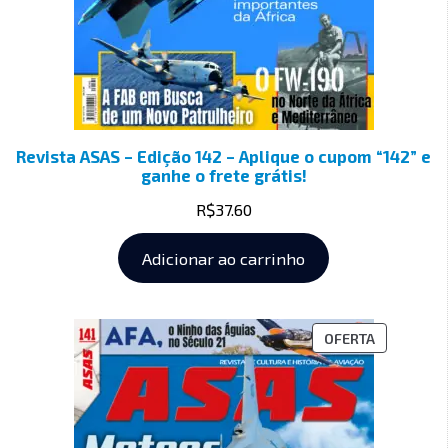
Revista ASAS – Edição 142 – Aplique o cupom “142” e
ganhe o frete grátis!
R$
37.60
Adicionar ao carrinho
OFERTA