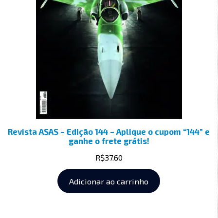
Revista ASAS – Edição 144 – Aplique o cupom “144” e
ganhe o frete grátis!
R$
37.60
Adicionar ao carrinho