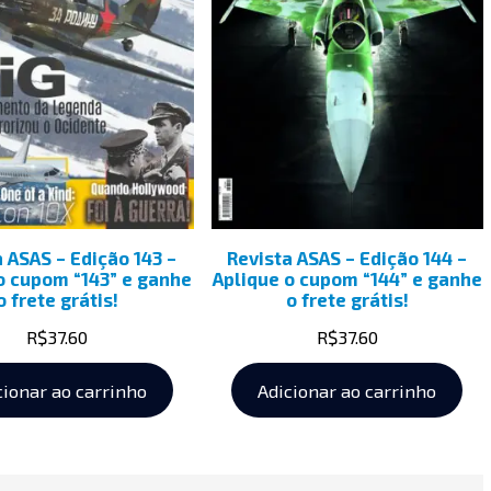
a ASAS – Edição 143 –
Revista ASAS – Edição 144 –
o cupom “143” e ganhe
Aplique o cupom “144” e ganhe
o frete grátis!
o frete grátis!
R$
37.60
R$
37.60
cionar ao carrinho
Adicionar ao carrinho