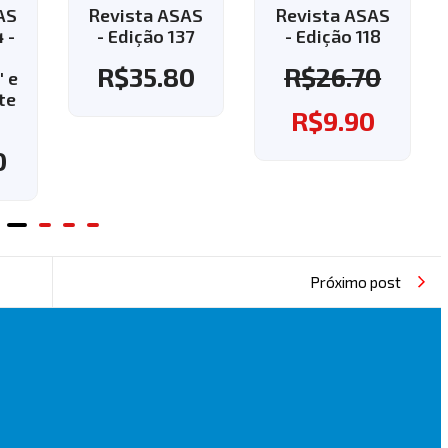
AS
Revista ASAS
Revista ASAS
7
- Edição 118
- Edição 143 -
Aplique o
0
R$
26.70
cupom "143" e
ganhe o frete
R$
9.90
grátis!
R$
37.60
Próximo post