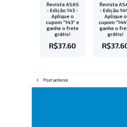
vista ASAS
Revista ASAS
Revista AS
Edição 143 -
- Edição 144 -
- Edição 13
Aplique o
Aplique o
R$
35.8
pom "143" e
cupom "144" e
nhe o frete
ganhe o frete
grátis!
grátis!
R$
37.60
R$
37.60
Post anterior