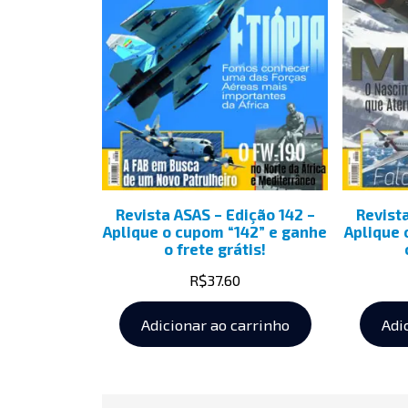
Revista ASAS – Edição 142 –
Revist
Aplique o cupom “142” e ganhe
Aplique 
o frete grátis!
R$
37.60
Adicionar ao carrinho
Adi