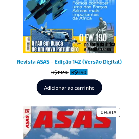
Revista ASAS – Edição 142 (Versão Digital)
R$
19.90
R$
9.90
Adicionar ao carrinho
OFERTA