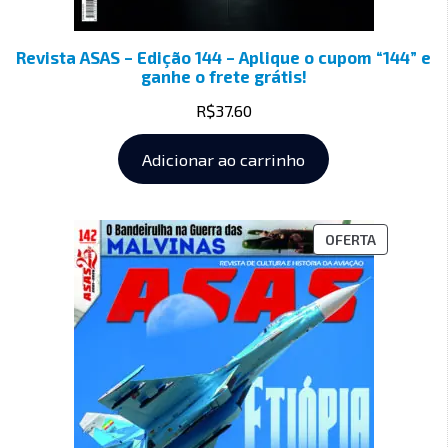
Revista ASAS – Edição 144 – Aplique o cupom “144” e
ganhe o frete grátis!
R$
37.60
Adicionar ao carrinho
OFERTA