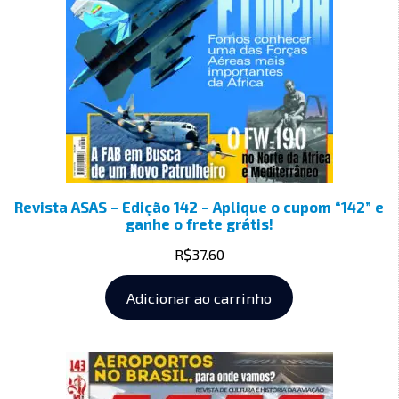
Revista ASAS – Edição 142 – Aplique o cupom “142” e
ganhe o frete grátis!
R$
37.60
Adicionar ao carrinho