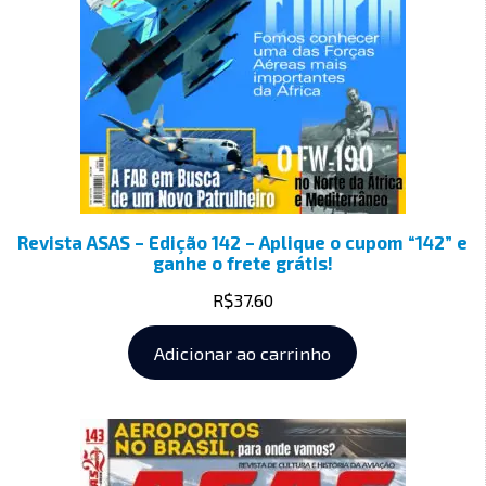
Revista ASAS – Edição 142 – Aplique o cupom “142” e
ganhe o frete grátis!
R$
37.60
Adicionar ao carrinho