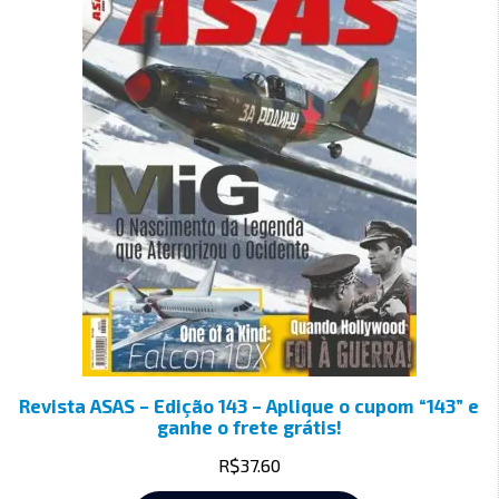
Revista ASAS – Edição 143 – Aplique o cupom “143” e
ganhe o frete grátis!
R$
37.60