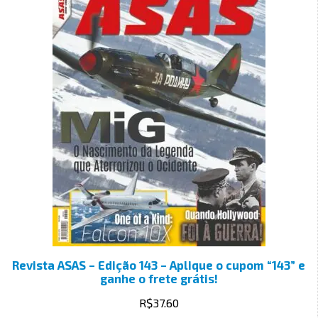
Revista ASAS – Edição 143 – Aplique o cupom “143” e
ganhe o frete grátis!
R$
37.60