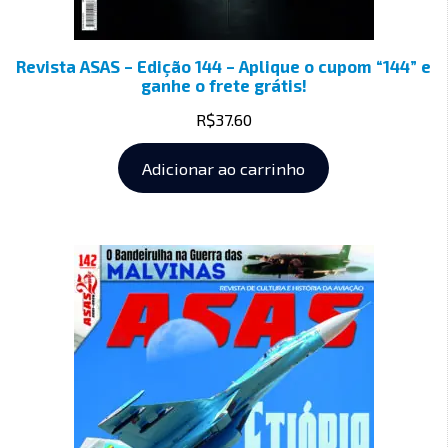
Revista ASAS – Edição 144 – Aplique o cupom “144” e
ganhe o frete grátis!
R$
37.60
Adicionar ao carrinho