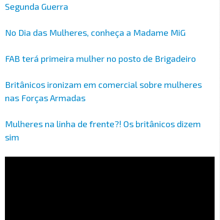
Segunda Guerra
No Dia das Mulheres, conheça a Madame MiG
FAB terá primeira mulher no posto de Brigadeiro
Britânicos ironizam em comercial sobre mulheres
nas Forças Armadas
Mulheres na linha de frente?! Os britânicos dizem
sim