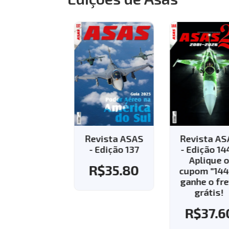
vista ASAS
Revista ASAS
Revista AS
Edição 143 -
- Edição 137
- Edição 144
Aplique o
Aplique o
R$
35.80
pom "143" e
cupom "144"
nhe o frete
ganhe o fre
grátis!
grátis!
R$
37.60
R$
37.6