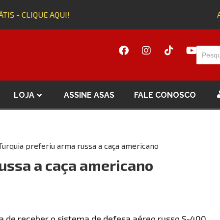
IS - CLIQUE AQUI!
Ad
LOJA
ASSINE ASAS
FALE CONOSCO
Turquia preferiu arma russa a caça americano
russa a caça americano
tia de receber o sistema de defesa aéreo russo S-400