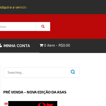
quira a versão impressa da edição 143 com FRETE GRÁTIS - C
0 item
R$0.00
MINHA CONTA
PRÉ VENDA – NOVA EDIÇÃO DA ASAS