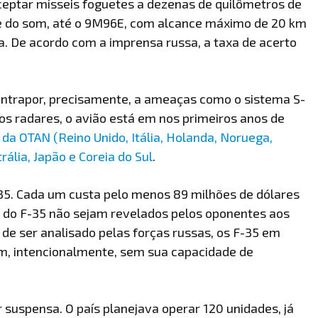
ceptar mísseis foguetes a dezenas de quilômetros de
de do som, até o 9M96E, com alcance máximo de 20 km
ra. De acordo com a imprensa russa, a taxa de acerto
contrapor, precisamente, a ameaças como o sistema S-
 aos radares, o avião está em nos primeiros anos de
da OTAN (Reino Unido, Itália, Holanda, Noruega,
rália, Japão e Coreia do Sul
.
5. Cada um custa pelo menos 89 milhões de dólares
s do F-35 não sejam revelados pelos oponentes aos
 de ser analisado pelas forças russas, os F-35 em
m, intencionalmente, sem sua capacidade de
r suspensa. O país planejava operar 120 unidades, já