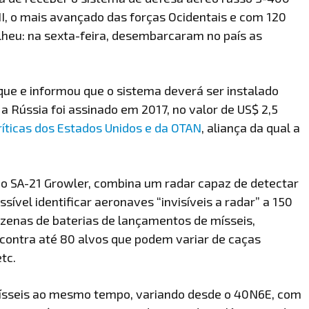
II, o mais avançado das forças Ocidentais e com 120
olheu: na sexta-feira, desembarcaram no país as
que e informou que o sistema deverá ser instalado
 a Rússia foi assinado em 2017, no valor de US$ 2,5
ríticas dos Estados Unidos e da OTAN
, aliança da qual a
o SA-21 Growler, combina um radar capaz de detectar
sível identificar aeronaves “invisíveis a radar” a 150
dezenas de baterias de lançamentos de mísseis,
contra até 80 alvos que podem variar de caças
tc.
e mísseis ao mesmo tempo, variando desde o 40N6E, com