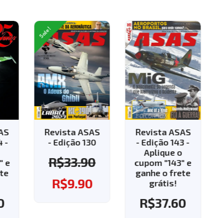
Sale!
AS
Revista ASAS
Revista ASAS
 -
- Edição 130
- Edição 143 -
Aplique o
R$
33.90
 e
cupom "143" e
te
ganhe o frete
R$
9.90
grátis!
0
R$
37.60