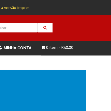
a versão impressa da edição 143 com FRETE GRÁTIS - CLIQUE A
0 item
R$0.00
MINHA CONTA