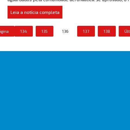
Leia a notícia completa
ágina
134
135
136
137
138
Úl