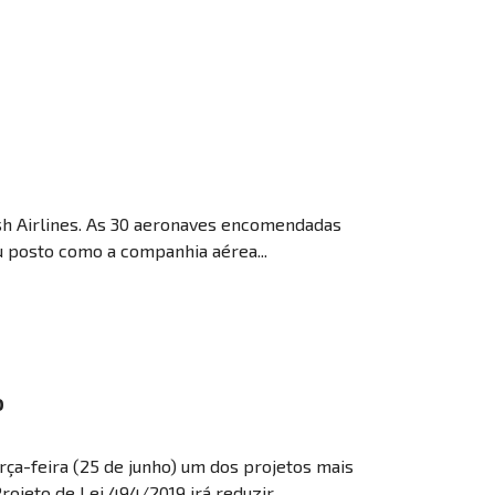
ish Airlines. As 30 aeronaves encomendadas
u posto como a companhia aérea...
o
rça-feira (25 de junho) um dos projetos mais
ojeto de Lei 494/2019 irá reduzir...