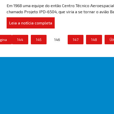
Em 1968 uma equipe do então Centro Técnico Aeroespacial
chamado Projeto IPD-6504, que viria a se tornar o avião Ba
Leia a notícia completa
ágina
144
145
146
147
148
Úl