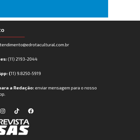
to
tendimento@edrotacultural.com.br
nes:
(11) 2193-2044
pp: (
11) 9.8250-5919
para a Redação:
enviar mensagem para o nosso
pp.