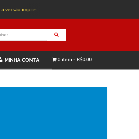
a versão impressa da edição 143 com FRETE GRÁTIS - CLIQUE A
0 item
R$0.00
MINHA CONTA