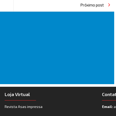
Próximo post
Loja Virtual
Conta
Revista Asas impressa
Email:
a