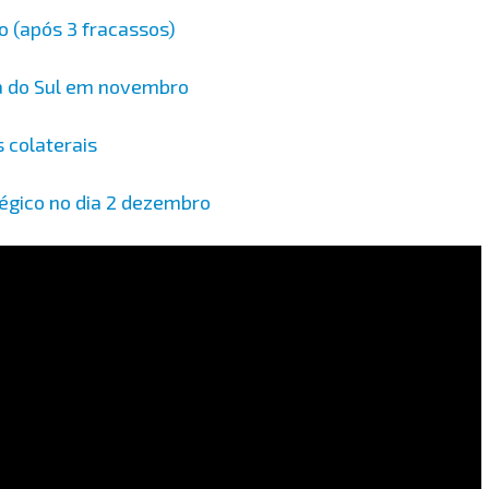
o (após 3 fracassos)
a do Sul em novembro
 colaterais
égico no dia 2 dezembro