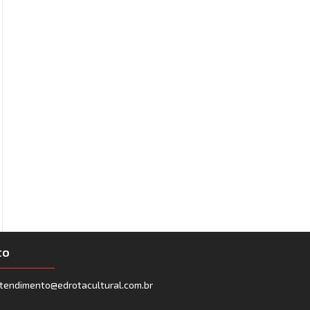
to
tendimento@edrotacultural.com.br