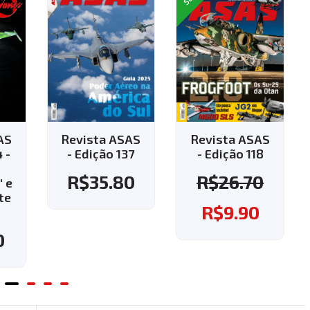
AS
Revista ASAS
Revista ASAS
7
- Edição 118
- Edição 143 -
Aplique o
0
R$
26.70
cupom "143" e
ganhe o frete
R$
9.90
grátis!
R$
37.60