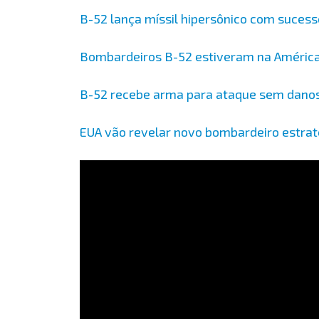
B-52 lança míssil hipersônico com sucess
Bombardeiros B-52 estiveram na Améric
B-52 recebe arma para ataque sem danos
EUA vão revelar novo bombardeiro estrat