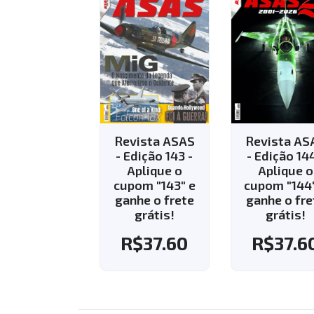
vista ASAS
Revista ASAS
Revista AS
Edição 143 -
- Edição 144 -
- Edição 13
Aplique o
Aplique o
R$
35.8
pom "143" e
cupom "144" e
nhe o frete
ganhe o frete
grátis!
grátis!
R$
37.60
R$
37.60