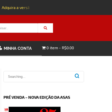
dquira a versão impressa da edição 143 com FRETE GRÁTIS - C
0 item
R$0.00
MINHA CONTA
PRÉ VENDA – NOVA EDIÇÃO DA ASAS