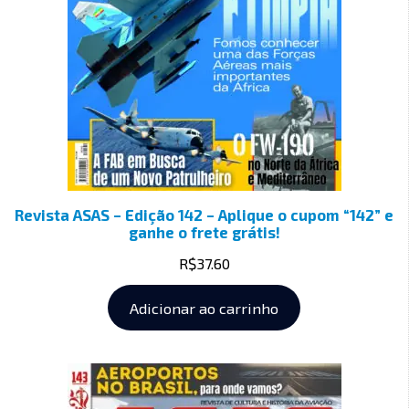
Revista ASAS – Edição 142 – Aplique o cupom “142” e
ganhe o frete grátis!
R$
37.60
Adicionar ao carrinho