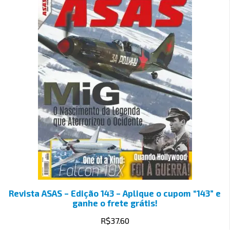
Revista ASAS – Edição 143 – Aplique o cupom “143” e
ganhe o frete grátis!
R$
37.60