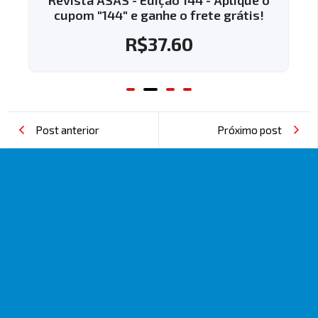
Revista ASAS - Edição 144 - Aplique o
cupom "144" e ganhe o frete grátis!
R$
37.60
Post anterior
Próximo post