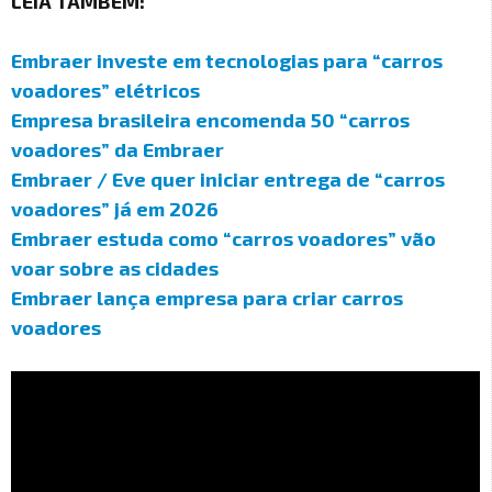
LEIA TAMBÉM:
Embraer investe em tecnologias para “carros
voadores” elétricos
Empresa brasileira encomenda 50 “carros
voadores” da Embraer
Embraer / Eve quer iniciar entrega de “carros
voadores” já em 2026
Embraer estuda como “carros voadores” vão
voar sobre as cidades
Embraer lança empresa para criar carros
voadores