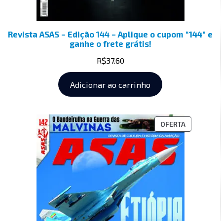
Revista ASAS – Edição 144 – Aplique o cupom “144” e
ganhe o frete grátis!
R$
37.60
Adicionar ao carrinho
OFERTA