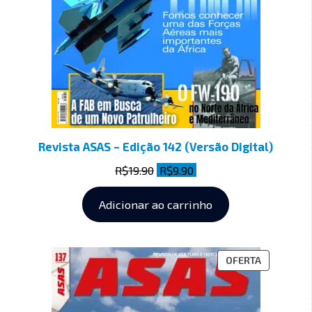
Revista ASAS – Edição 142 (Versão Digital)
R$
19.90
R$
9.90
Adicionar ao carrinho
OFERTA