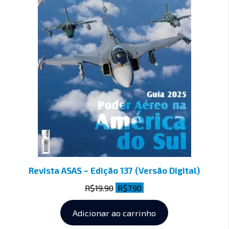
Revista ASAS – Edição 137 (Versão Digital)
R$
19.90
R$
7.90
Adicionar ao carrinho