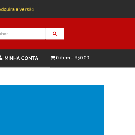
uira a versão impressa da edição 143 com FRETE GRÁTIS - CL
0 item
R$0.00
MINHA CONTA