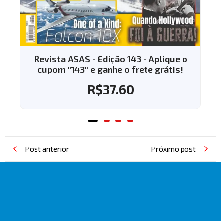
 143 - Aplique o
Revista ASAS - Edição 144 -
o frete grátis!
cupom "144" e ganhe o fret
.60
R$
37.60
Post anterior
Próximo post