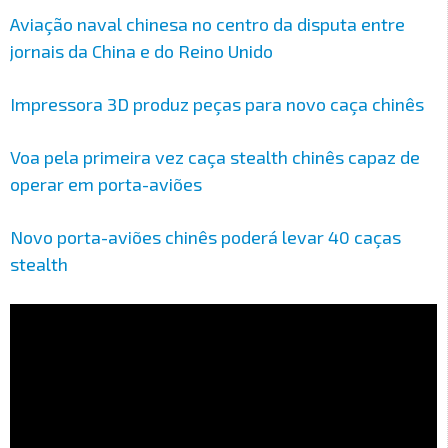
Aviação naval chinesa no centro da disputa entre
jornais da China e do Reino Unido
Impressora 3D produz peças para novo caça chinês
Voa pela primeira vez caça stealth chinês capaz de
operar em porta-aviões
Novo porta-aviões chinês poderá levar 40 caças
stealth