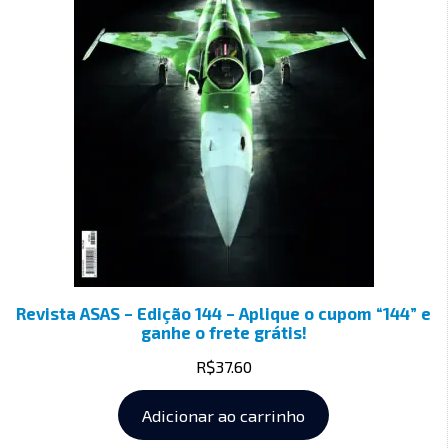
Revista ASAS – Edição 144 – Aplique o cupom “144” e
ganhe o frete grátis!
R$
37.60
Adicionar ao carrinho