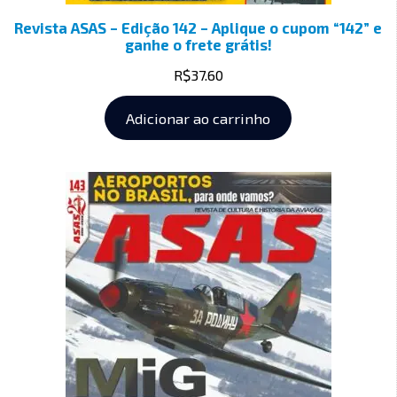
Revista ASAS – Edição 142 – Aplique o cupom “142” e
ganhe o frete grátis!
R$
37.60
Adicionar ao carrinho