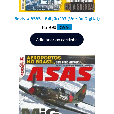
Revista ASAS – Edição 143 (Versão Digital)
R$
19.90
R$
9.90
Adicionar ao carrinho