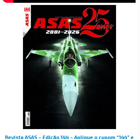
Revista ASAS – Edição 144 – Aplique o cupom “144” e