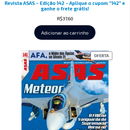
Revista ASAS – Edição 142 – Aplique o cupom “142” e
ganhe o frete grátis!
R$
37.60
Adicionar ao carrinho
OFERTA