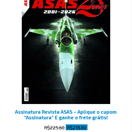
Assinatura Revista ASAS – Aplique o cupom
“Assinatura” E ganhe o frete grátis!
R$
225.60
R$
218.80