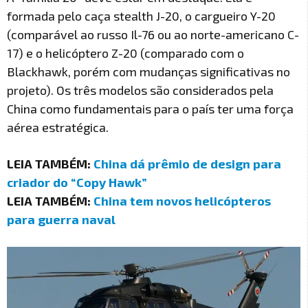
formada pelo caça stealth J-20, o cargueiro Y-20
(comparável ao russo Il-76 ou ao norte-americano C-
17) e o helicóptero Z-20 (comparado com o
Blackhawk, porém com mudanças significativas no
projeto). Os três modelos são considerados pela
China como fundamentais para o país ter uma força
aérea estratégica.
LEIA TAMBÉM:
China dá prêmio de design para
criador do “Copy Hawk”
LEIA TAMBÉM:
China tem novos helicópteros
para guerra naval