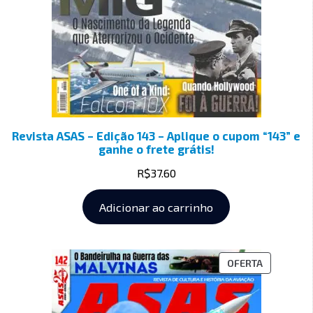
Revista ASAS – Edição 143 – Aplique o cupom “143” e
ganhe o frete grátis!
R$
37.60
Adicionar ao carrinho
OFERTA