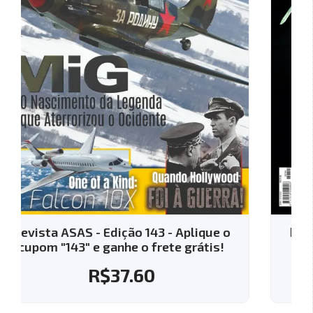
o
Revista ASAS - Edição 144 - Aplique o
cupom "144" e ganhe o frete grátis!
R$
37.60