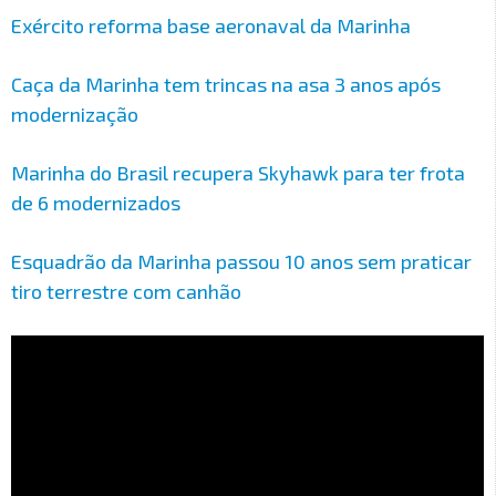
Exército reforma base aeronaval da Marinha
Caça da Marinha tem trincas na asa 3 anos após
modernização
Marinha do Brasil recupera Skyhawk para ter frota
de 6 modernizados
Esquadrão da Marinha passou 10 anos sem praticar
tiro terrestre com canhão