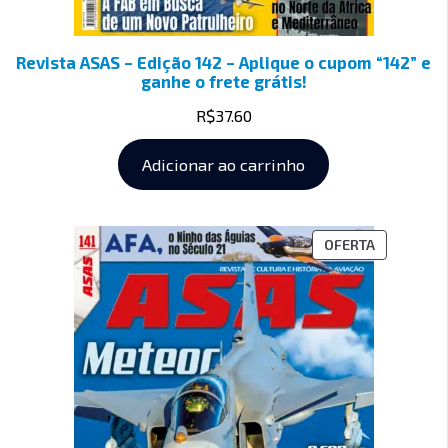
Revista ASAS – Edição 142 – Aplique o cupom “142” e
ganhe o frete grátis!
R$
37.60
Adicionar ao carrinho
OFERTA