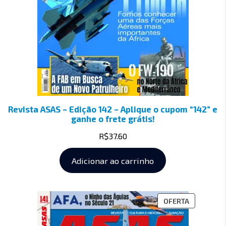
Revista ASAS – Edição 142 – Aplique o cupom “142” e
ganhe o frete grátis!
R$
37.60
Adicionar ao carrinho
OFERTA