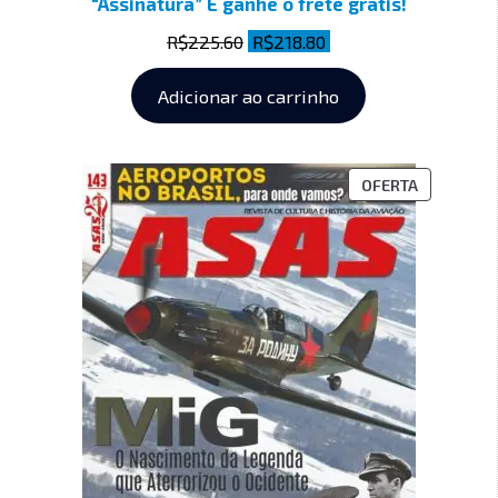
“Assinatura” E ganhe o frete grátis!
R$
225.60
R$
218.80
Adicionar ao carrinho
OFERTA