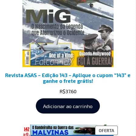
Revista ASAS – Edição 143 – Aplique o cupom “143” e
ganhe o frete grátis!
R$
37.60
Adicionar ao carrinho
OFERTA