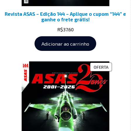
Revista ASAS – Edição 144 – Aplique o cupom “144” e
ganhe o frete grátis!
R$
37.60
Adicionar ao carrinho
OFERTA