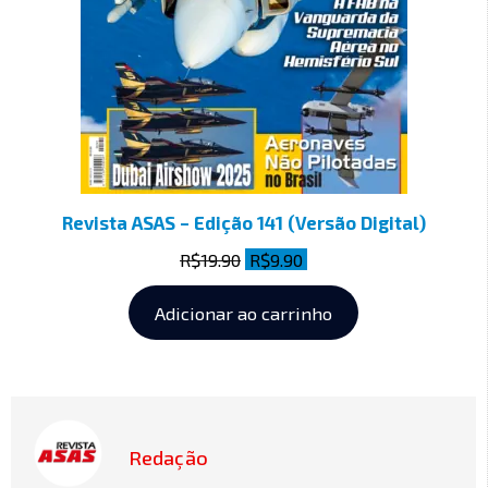
Revista ASAS – Edição 141 (Versão Digital)
R$
19.90
R$
9.90
Adicionar ao carrinho
Redação