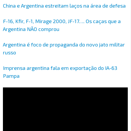
China e Argentina estreitam laços na área de defesa
F-16, Kfir, F-1, Mirage 2000, JF-17…. Os caças que a
Argentina NÃO comprou
Argentina é foco de propaganda do novo jato militar
russo
Imprensa argentina fala em exportação do IA-63
Pampa